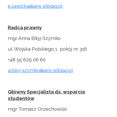
e.sawicka@ans-elblag.pl
Radca prawny
mgr Anna Biłyj-Szymko
ul. Wojska Polskiego 1, pokój nr 316
+48 55 629 06 60
a.bilyj-szymko@ans-elblag.pl
Główny Specjalista ds. wsparcia
studentów
mgr Tomasz Orzechowski