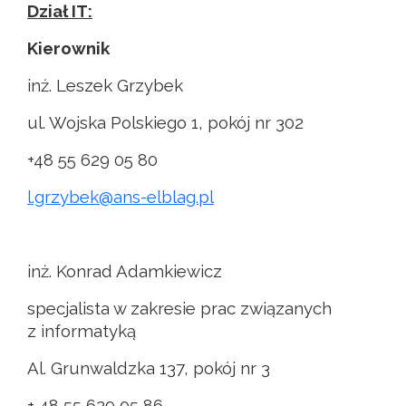
Dział IT:
Kierownik
inż. Leszek Grzybek
ul. Wojska Polskiego 1, pokój nr 302
+48 55 629 05 80
l.grzybek@ans-elblag.pl
inż. Konrad Adamkiewicz
specjalista w zakresie prac związanych
z informatyką
Al. Grunwaldzka 137, pokój nr 3
+ 48 55 629 05 86