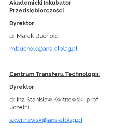
Akademicki Inkubator
Przedsiębiorczości
Dyrektor
dr Marek Bucholc
m.bucholc@ans-elblag.pl
Centrum Transferu Technologii:
Dyrektor
dr inż. Stanisław Kwitnewski, prof.
uczelni
s.kwitnewski@ans-elblag.pl