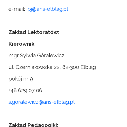
e-mail:
ipj@ans-elblag.pl
Zakład Lektoratów:
Kierownik
mgr Sylwia Góralewicz
ul. Czerniakowska 22, 82-300 Elbląg
pokój nr 9
+48 629 07 06
s.goralewicz@ans-elblag.pl
Zakład Pedagogiki: