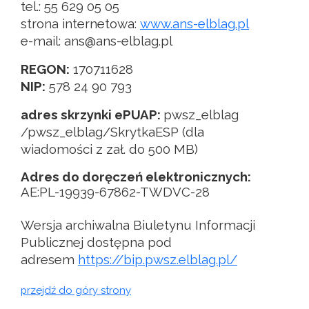
tel.: 55 629 05 05
strona internetowa:
www.ans-elblag.pl
e-mail: ans@ans-elblag.pl
REGON:
170711628
NIP:
578 24 90 793
adres skrzynki ePUAP:
pwsz_elblag
/pwsz_elblag/SkrytkaESP (dla
wiadomości z zał. do 500 MB)
Adres do doręczeń elektronicznych:
AE:PL-19939-67862-TWDVC-28
Wersja archiwalna Biuletynu Informacji
Publicznej dostępna pod
adresem
https://bip.pwsz.elblag.pl/
przejdź do góry strony