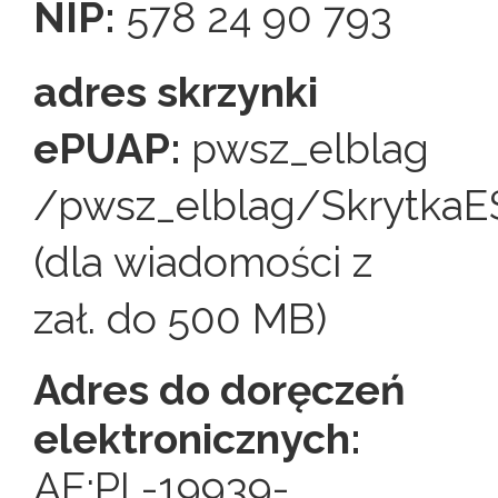
NIP:
578 24 90 793
adres skrzynki
ePUAP:
pwsz_elblag
/pwsz_elblag/SkrytkaE
(dla wiadomości z
zał. do 500 MB)
Adres do doręczeń
elektronicznych:
AE:PL-19939-