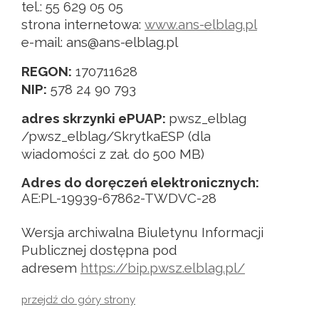
tel.: 55 629 05 05
strona internetowa:
www.ans-elblag.pl
e-mail: ans@ans-elblag.pl
REGON:
170711628
NIP:
578 24 90 793
adres skrzynki ePUAP:
pwsz_elblag
/pwsz_elblag/SkrytkaESP (dla
wiadomości z zał. do 500 MB)
Adres do doręczeń elektronicznych:
AE:PL-19939-67862-TWDVC-28
Wersja archiwalna Biuletynu Informacji
Publicznej dostępna pod
adresem
https://bip.pwsz.elblag.pl/
przejdź do góry strony